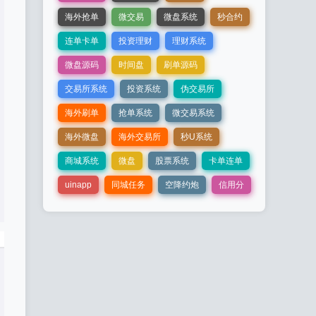
海外抢单
微交易
微盘系统
秒合约
连单卡单
投资理财
理财系统
微盘源码
时间盘
刷单源码
交易所系统
投资系统
伪交易所
海外刷单
抢单系统
微交易系统
海外微盘
海外交易所
秒U系统
商城系统
微盘
股票系统
卡单连单
uinapp
同城任务
空降约炮
信用分