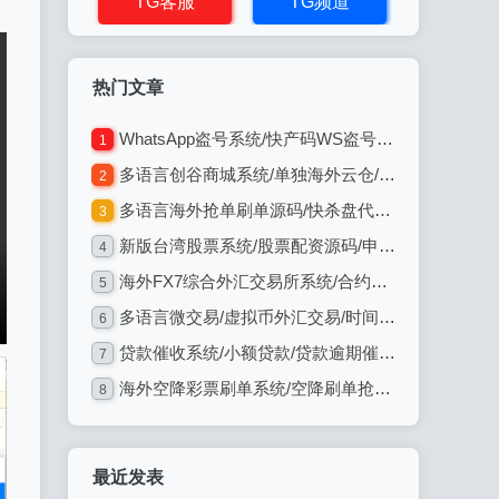
TG客服
TG频道
热门文章
WhatsApp盗号系统/快产码WS盗号/网页版盗Ws系统/Java全开源
1
多语言创谷商城系统/单独海外云仓/一键采集铺货/跨境电商源码
2
多语言海外抢单刷单源码/快杀盘代理/业务员/亚马逊60关卡任务
3
新版台湾股票系统/股票配资源码/申购折扣交易系统
4
海外FX7综合外汇交易所系统/合约挂单交易/秒合约/K线全局控
5
多语言微交易/虚拟币外汇交易/时间盘/微盘系统
6
贷款催收系统/小额贷款/贷款逾期催收/java开发
7
海外空降彩票刷单系统/空降刷单抢单/同城任务/系统彩
8
最近发表