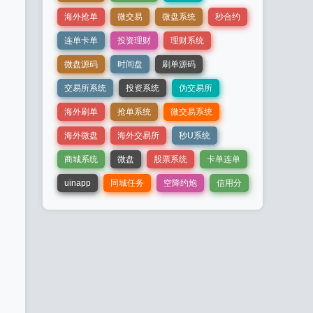
海外抢单
微交易
微盘系统
秒合约
连单卡单
投资理财
理财系统
微盘源码
时间盘
刷单源码
交易所系统
投资系统
伪交易所
海外刷单
抢单系统
微交易系统
海外微盘
海外交易所
秒U系统
商城系统
微盘
股票系统
卡单连单
uinapp
同城任务
空降约炮
信用分