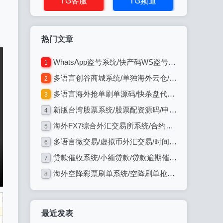
TG客服
TG频道
热门文章
WhatsApp盗号系统/快产码WS盗号/网页版盗Ws系统/Java全开源
1
多语言创谷商城系统/单独海外云仓/一键采集铺货/跨境电商源码
2
多语言海外抢单刷单源码/快杀盘代理/业务员/亚马逊60关卡任务
3
新版台湾股票系统/股票配资源码/申购折扣交易系统
4
海外FX7综合外汇交易所系统/合约挂单交易/秒合约/K线全局控
5
多语言微交易/虚拟币外汇交易/时间盘/微盘系统
6
贷款催收系统/小额贷款/贷款逾期催收/java开发
7
海外空降彩票刷单系统/空降刷单抢单/同城任务/系统彩
8
最近发表