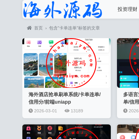
投资理财
首页
›
包含"卡单连单"标签的文章
海外酒店抢单刷单系统/卡单连单/
多语言
信用分/前端uniapp
单/信
2026-03-01
13189
2026