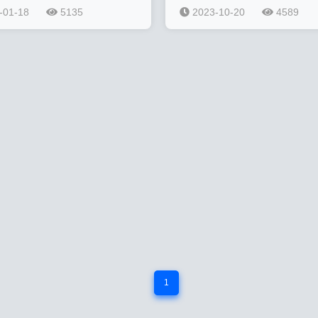
-01-18
5135
2023-10-20
4589
1