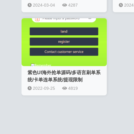
2024-03-04
4287
2024
紫色UI海外抢单源码/多语言刷单系
统/卡单连单系统/提现限制
2022-09-25
4819