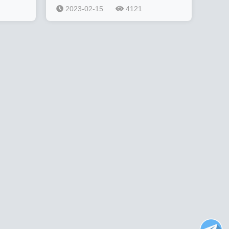
2023-02-15
4121