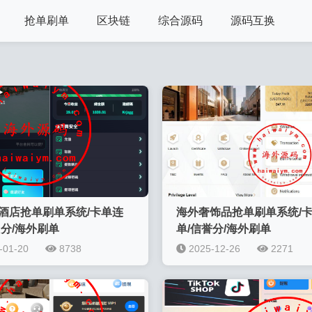
抢单刷单
区块链
综合源码
源码互换
酒店抢单刷单系统/卡单连
海外奢饰品抢单刷单系统/
用分/海外刷单
单/信誉分/海外刷单
-01-20
8738
2025-12-26
2271