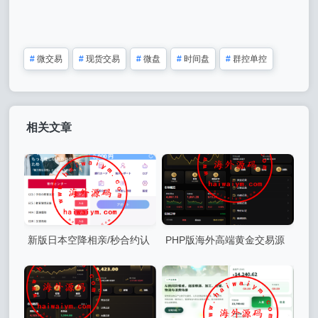
#
微交易
#
现货交易
#
微盘
#
时间盘
#
群控单控
相关文章
新版日本空降相亲/秒合约认
PHP版海外高端黄金交易源
证/任务认证/空降微交易
码/微盘微交易/黄金投资交易