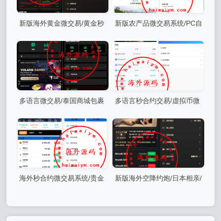
新版海外黄金微交易/黄金秒
新版农产品微交易系统/PC自
合约交易/黄金投资/前端VUE
适应/信用分/委买微盘
多语言微交易/泰国商城包裹
多语言秒合约交易/虚拟币微
追踪/期权/会员VIP/积分兑换
交易时间盘/实名认证/在线客
服
海外秒合约微交易系统/贵金
新版海外空降约炮/日本相亲/
属/外汇/签到/在线客服/微盘系
空降微交易/多语言空降认证
统