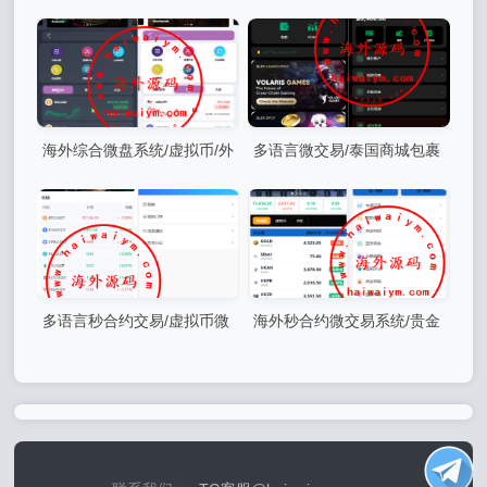
合约交易/黄金投资/前端VUE
适应/信用分/委买微盘
海外综合微盘系统/虚拟币/外
多语言微交易/泰国商城包裹
汇/贵金属/实名认证/余额宝/信
追踪/期权/会员VIP/积分兑换
用分
多语言秒合约交易/虚拟币微
海外秒合约微交易系统/贵金
交易时间盘/实名认证/在线客
属/外汇/签到/在线客服/微盘系
服
统