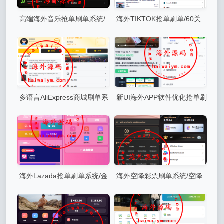
高端海外音乐抢单刷单系统/
海外TIKTOK抢单刷单/60关
连单卡单/前端uniapp
卡任务/金额打针/连单卡单
多语言AliExpress商城刷单系
新UI海外APP软件优化抢单刷
统/打针/连单卡单/信用分
单系统/软件刷单/电脑自适应
海外Lazada抢单刷单系统/金
海外空降彩票刷单系统/空降
额打针/连单卡单/重置订单
刷单抢单/同城任务/系统彩