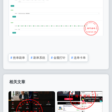
#
抢单刷单
#
刷单系统
#
金额打针
#
连单卡单
相关文章