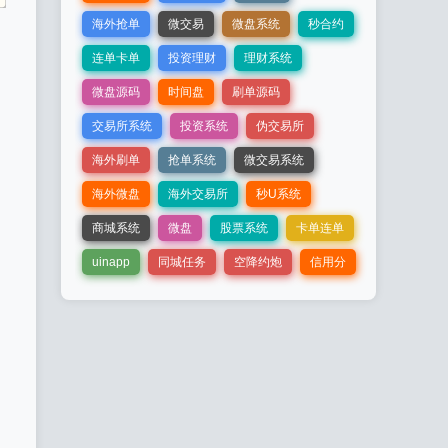
海外抢单
微交易
微盘系统
秒合约
连单卡单
投资理财
理财系统
微盘源码
时间盘
刷单源码
交易所系统
投资系统
伪交易所
海外刷单
抢单系统
微交易系统
海外微盘
海外交易所
秒U系统
商城系统
微盘
股票系统
卡单连单
uinapp
同城任务
空降约炮
信用分