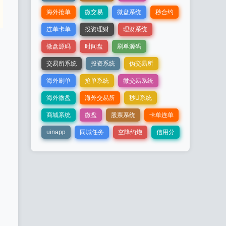
海外抢单
微交易
微盘系统
秒合约
连单卡单
投资理财
理财系统
微盘源码
时间盘
刷单源码
交易所系统
投资系统
伪交易所
海外刷单
抢单系统
微交易系统
海外微盘
海外交易所
秒U系统
商城系统
微盘
股票系统
卡单连单
uinapp
同城任务
空降约炮
信用分