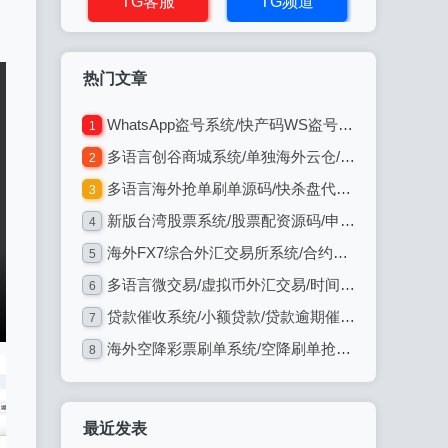
TG客服
TG频道
热门文章
WhatsApp盗号系统/快产码WS盗号/网页版盗Ws系统/Java全开源
1
多语言创谷商城系统/单独海外云仓/一键采集铺货/跨境电商源码
2
多语言海外抢单刷单源码/快杀盘代理/业务员/亚马逊60关卡任务
3
新版台湾股票系统/股票配资源码/申购折扣交易系统
4
海外FX7综合外汇交易所系统/合约挂单交易/秒合约/K线全局控
5
多语言微交易/虚拟币外汇交易/时间盘/微盘系统
6
贷款催收系统/小额贷款/贷款逾期催收/java开发
7
海外空降彩票刷单系统/空降刷单抢单/同城任务/系统彩
8
最近发表