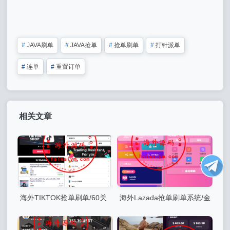
#
JAVA刷单
#
JAVA抢单
#
抢单刷单
#
打针派单
#
连单
#
重置订单
相关文章
海外TIKTOK抢单刷单/60关
海外Lazada抢单刷单系统/金
卡任务/金额打针/连单卡单
额打针/连单卡单/重置订单